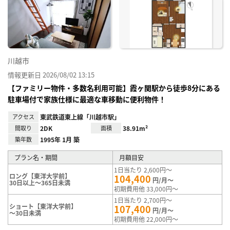
り登
録
川越市
情報更新日 2026/08/02 13:15
【ファミリー物件・多数名利用可能】霞ヶ関駅から徒歩8分にある
駐車場付で家族仕様に最適な車移動に便利物件！
アクセス
東武鉄道東上線「川越市駅」
間取り
2DK
面積
38.91m²
築年数
1995年 1月 築
プラン名・期間
月額目安
1日当たり 2,600円～
ロング【東洋大学前】
104,400
円/月～
30日以上～365日未満
初期費用他 33,000円～
1日当たり 2,700円～
ショート【東洋大学前】
107,400
円/月～
～30日未満
初期費用他 22,000円～