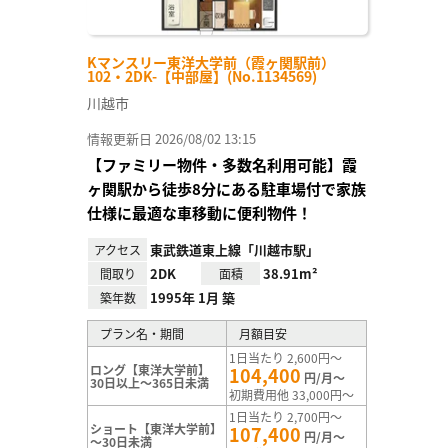
Kマンスリー東洋大学前（霞ヶ関駅前）
102・2DK-【中部屋】(No.1134569)
川越市
情報更新日 2026/08/02 13:15
【ファミリー物件・多数名利用可能】霞
ヶ関駅から徒歩8分にある駐車場付で家族
仕様に最適な車移動に便利物件！
東武鉄道東上線「川越市駅」
アクセス
2DK
38.91m²
間取り
面積
1995年 1月 築
築年数
プラン名・期間
月額目安
1日当たり 2,600円～
ロング【東洋大学前】
104,400
円/月～
30日以上～365日未満
初期費用他 33,000円～
1日当たり 2,700円～
ショート【東洋大学前】
107,400
円/月～
～30日未満