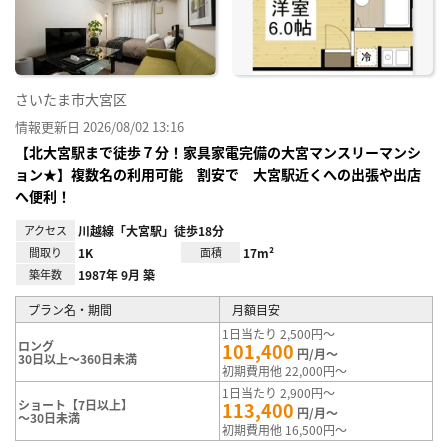
録
さいたま市大宮区
情報更新日 2026/08/02 13:16
【北大宮駅まで徒歩７分！家具家電完備の大宮マンスリーマンシ
ョン★】複数名の利用可能 割安で 大宮駅近くへの出張や出店
へ便利！
アクセス
川越線「大宮駅」徒歩18分
間取り
1K
面積
17m²
築年数
1987年 9月 築
プラン名・期間
月額目安
1日当たり 2,500円～
ロング
101,400
円/月～
30日以上～360日未満
初期費用他 22,000円～
1日当たり 2,900円～
ショート【7日以上】
113,400
円/月～
～30日未満
初期費用他 16,500円～