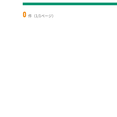
0
件（1/1ページ）