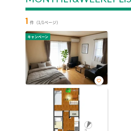
1
件（1/1ページ）
キャンペーン
お気
に入
り登
録