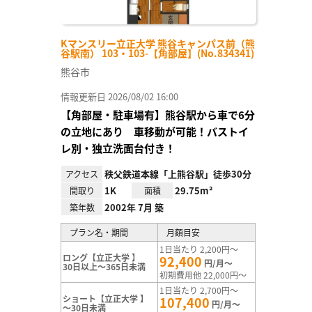
Kマンスリー立正大学 熊谷キャンパス前（熊
谷駅南） 103・103-【角部屋】(No.834341)
熊谷市
情報更新日 2026/08/02 16:00
【角部屋・駐車場有】熊谷駅から車で6分
の立地にあり 車移動が可能！バストイ
レ別・独立洗面台付き！
秩父鉄道本線「上熊谷駅」徒歩30分
アクセス
1K
29.75m²
間取り
面積
2002年 7月 築
築年数
プラン名・期間
月額目安
1日当たり 2,200円～
ロング【立正大学 】
92,400
円/月～
30日以上～365日未満
初期費用他 22,000円～
1日当たり 2,700円～
ショート【立正大学 】
107,400
円/月～
～30日未満