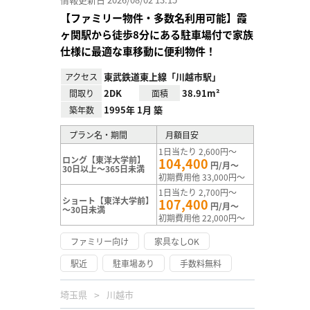
【ファミリー物件・多数名利用可能】霞
ヶ関駅から徒歩8分にある駐車場付で家族
仕様に最適な車移動に便利物件！
東武鉄道東上線「川越市駅」
アクセス
2DK
38.91m²
間取り
面積
1995年 1月 築
築年数
プラン名・期間
月額目安
1日当たり 2,600円～
ロング【東洋大学前】
104,400
円/月～
30日以上～365日未満
初期費用他 33,000円～
1日当たり 2,700円～
ショート【東洋大学前】
107,400
円/月～
～30日未満
初期費用他 22,000円～
ファミリー向け
家具なしOK
駅近
駐車場あり
手数料無料
埼玉県
川越市