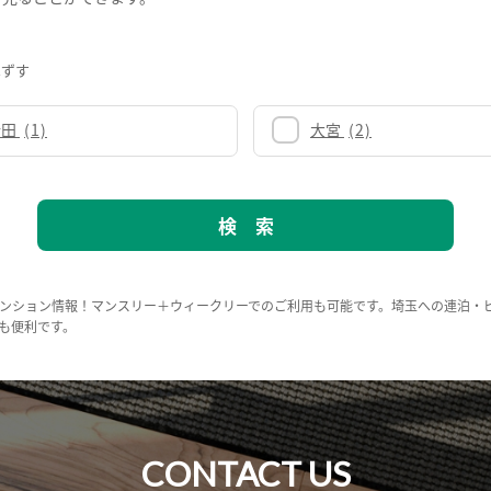
はずす
行田
(1)
大宮
(2)
ンション情報！マンスリー＋ウィークリーでのご利用も可能です。埼玉への連泊・
も便利です。
CONTACT US