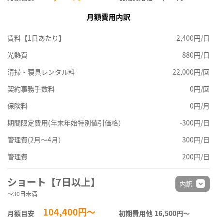
月額費用内訳
賃料【1日あたり】
2,400円/日
光熱費
880円/日
清掃・寝具レンタル料
22,000円/回
契約事務手数料
0円/回
保険料
0円/月
期間限定費用(年末年始特別値引価格）
-300円/日
管理費(2月～4月）
300円/日
管理費
200円/日
ショート【7日以上】
内訳
～30日未満
104,400円～
月額目安
初期費用他
16,500円〜