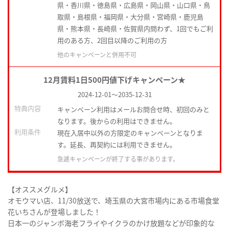
県・香川県・徳島県・広島県・岡山県・山口県・鳥
取県・島根県・福岡県・大分県・宮崎県・鹿児島
県・熊本県・長崎県・佐賀県内問わず、1回でもご利
用のある方、2回目以降のご利用の方
他のキャンペーンと併用不可
12月賃料1日500円値下げキャンペーン★
2024-12-01
～
2035-12-31
特典内容
キャンペーン利用はメールお問合せ時、初回のみと
なります。後からの利用はできません。
利用条件
現在入居中以外の方限定のキャンペーンとなりま
す。延長、再契約には利用できません。
急遽キャンペーンが終了する事があります。
【オススメグルメ】
オモウマい店、11/30放送で、埼玉県の大宮市場内にある市場食堂
花いちさんが登場しました！
日本一のジャンボ海老フライやイクラのかけ放題などが印象的な