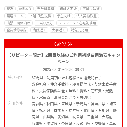
駅近
wifiあり
手数料無料
保証人不要
家具付賃貸
禁煙ルーム
上階･眺望抜群
学生向け
法人契約歓迎
出張・研修向け
日当り良好
テレワーク・在宅勤務可
空気清浄機付
病院近く
大学近く
特急対応可
CAMPAIGN
【リピーター限定】2回目以降のご利用初期費用激安キャン
ペーン
2025-08-01
～
2030-08-01
特典内容
37府県で利用頂いたお客様への還元特典♪
敷金礼金・仲介手数料・寝具提供代・契約事務手数
料・火災保険料は全て無料！賃料と管理費・光熱
費・水道費・清掃費だけで入居OK！
利用条件
青森県・秋田県・宮城県・新潟県・神奈川県・埼玉
県・栃木県・群馬県・福井県・富山県・石川県・静
岡県・山梨県・愛知県・岐阜県・三重県・大阪府・
兵庫県・滋賀県・奈良県・和歌山県・愛媛県・高知