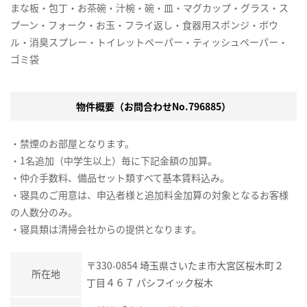
まな板・包丁・お茶碗・汁椀・碗・皿・マグカップ・グラス・ス
プーン・フォーク・お玉・フライ返し・食器用スポンジ・ボウ
ル・消臭スプレー・トイレットペーパー・ティッシュペーパー・
ゴミ袋
物件概要（お問合わせNo.796885）
・禁煙のお部屋となります。
・1名追加（中学生以上）毎に下記金額の加算。
・仲介手数料、備品セット類すべて基本賃料込み。
・寝具のご用意は、申込者様と追加料金加算の対象となるお客様
の人数分のみ。
・寝具類は清掃会社からの提供となります。
〒330-0854 埼玉県さいたま市大宮区桜木町２
所在地
丁目４６７ パシフイック桜木