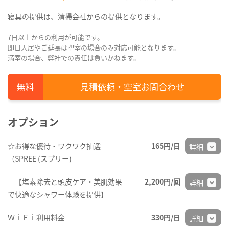
寝具の提供は、清掃会社からの提供となります。
7日以上からの利用が可能です。
即日入居やご延長は空室の場合のみ対応可能となります。
満室の場合、弊社での責任は負いかねます。
見積依頼・空室お問合わせ
オプション
☆お得な優待・ワクワク抽選
165円/日
詳細
（SPREE (スプリー)
【塩素除去と頭皮ケア・美肌効果
2,200円/回
詳細
で快適なシャワー体験を提供】
ＷｉＦｉ利用料金
330円/日
詳細