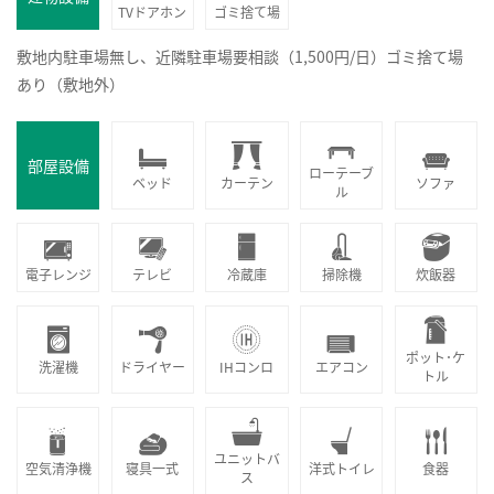
TVドアホン
ゴミ捨て場
敷地内駐車場無し、近隣駐車場要相談（1,500円/日）ゴミ捨て場
あり（敷地外）
部屋設備
ローテーブ
ベッド
カーテン
ソファ
ル
電子レンジ
テレビ
冷蔵庫
掃除機
炊飯器
ポット･ケ
洗濯機
ドライヤー
IHコンロ
エアコン
トル
ユニットバ
空気清浄機
寝具一式
洋式トイレ
食器
ス