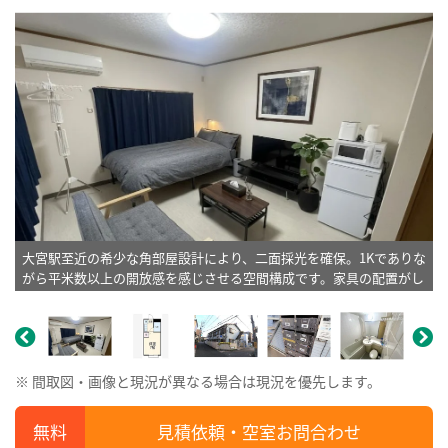
大宮駅至近の希少な角部屋設計により、二面採光を確保。1Kでありな
がら平米数以上の開放感を感じさせる空間構成です。家具の配置がし
やすい洋室7帖は、居住性の最適化が図られており、滞在満足度を高
めるプライベート空間を実現しています。※植木と額とクッションな
どは写真用です。
※ 間取図・画像と現況が異なる場合は現況を優先します。
見積依頼・空室お問合わせ