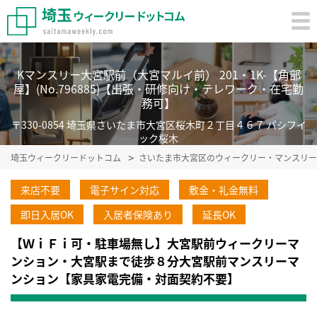
Kマンスリー大宮駅前（大宮マルイ前） 201・1K-【角部
屋】(No.796885)【出張・研修向け・テレワーク・在宅勤
務可】
〒330-0854 埼玉県さいたま市大宮区桜木町２丁目４６７ パシフイ
ック桜木
埼玉ウィークリードットコム
さいたま市大宮区のウィークリー・マンスリー
来店不要
電子サイン対応
敷金・礼金無料
即日入居OK
入居者保険あり
延長OK
【ＷｉＦｉ可・駐車場無し】大宮駅前ウィークリーマ
ンション・大宮駅まで徒歩８分大宮駅前マンスリーマ
ンション【家具家電完備・対面契約不要】