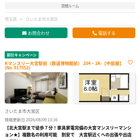
禁煙ルーム
埼玉県
さいたま市大宮区
お問合わせ
電話する
割引キャンペーン
Kマンスリー大宮駅前（鉄道博物館前） 204・1K-【中部屋】
(No.917552)
お気
に入
り登
録
さいたま市大宮区
情報更新日 2026/08/09 13:16
【北大宮駅まで徒歩７分！家具家電完備の大宮マンスリーマンシ
ョン★】複数名の利用可能 割安で 大宮駅近くへの出張や出店