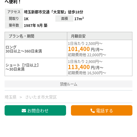
へ便利！
アクセス
埼玉新都市交通「大宮駅」徒歩18分
間取り
1K
面積
17m²
築年数
1987年 9月 築
プラン名・期間
月額目安
1日当たり 2,500円～
ロング
101,400
円/月～
30日以上～360日未満
初期費用他 22,000円～
1日当たり 2,900円～
ショート【7日以上】
113,400
円/月～
～30日未満
初期費用他 16,500円～
禁煙ルーム
埼玉県
さいたま市大宮区
お問合わせ
電話する