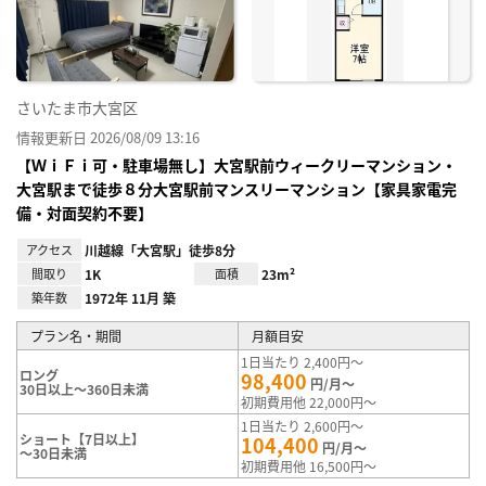
録
さいたま市大宮区
情報更新日 2026/08/09 13:16
【ＷｉＦｉ可・駐車場無し】大宮駅前ウィークリーマンション・
大宮駅まで徒歩８分大宮駅前マンスリーマンション【家具家電完
備・対面契約不要】
アクセス
川越線「大宮駅」徒歩8分
間取り
1K
面積
23m²
築年数
1972年 11月 築
プラン名・期間
月額目安
1日当たり 2,400円～
ロング
98,400
円/月～
30日以上～360日未満
初期費用他 22,000円～
1日当たり 2,600円～
ショート【7日以上】
104,400
円/月～
～30日未満
初期費用他 16,500円～