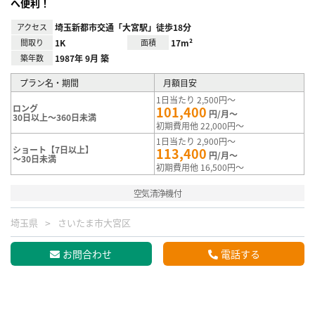
へ便利！
アクセス
埼玉新都市交通「大宮駅」徒歩18分
間取り
1K
面積
17m²
築年数
1987年 9月 築
プラン名・期間
月額目安
1日当たり 2,500円～
ロング
101,400
円/月～
30日以上～360日未満
初期費用他 22,000円～
1日当たり 2,900円～
ショート【7日以上】
113,400
円/月～
～30日未満
初期費用他 16,500円～
空気清浄機付
埼玉県
さいたま市大宮区
お問合わせ
電話する