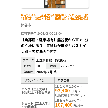
Kマンスリー立正大学 熊谷キャンパス前（熊
谷駅南） 103・103-【角部屋】(No.834341)
熊谷市
情報更新日 2026/08/02 16:00
【角部屋・駐車場有】熊谷駅から車で6分
の立地にあり 車移動が可能！バストイ
レ別・独立洗面台付き！
上越新幹線「熊谷駅」
アクセス
1K
29.75m²
間取り
面積
2002年 7月 築
築年数
プラン名・期間
月額目安
1日当たり 2,200円～
ロング【立正大学 】
92,400
円/月～
30日以上～365日未満
初期費用他 22,000円～
1日当たり 2,700円～
ショート【立正大学 】
107,400
円/月～
～30日未満