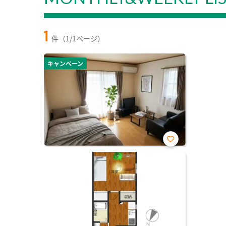
1
件（1/1ページ）
キャンペーン
お気
に入
り登
録