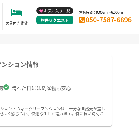
お気に入り一覧
営業時間：9:00am～6:00pm
050-7587-6896
物件リクエスト
家具付き賃貸
マンション情報
適
晴れた日には洗濯物も安心
ンション・ウィークリーマンションは、十分な自然光が差し
地よく感じられ、快適な生活が送れます。特に長い時間お