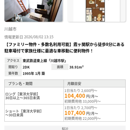
録
川越市
情報更新日 2026/08/02 13:15
【ファミリー物件・多数名利用可能】霞ヶ関駅から徒歩8分にある
駐車場付で家族仕様に最適な車移動に便利物件！
アクセス
東武鉄道東上線「川越市駅」
間取り
2DK
面積
38.91m²
築年数
1995年 1月 築
プラン名・期間
月額目安
1日当たり 2,600円～
ロング【東洋大学前】
104,400
円/月～
30日以上～365日未満
初期費用他 33,000円～
1日当たり 2,700円～
ショート【東洋大学前】
107,400
円/月～
～30日未満
初期費用他 22,000円～
駅近