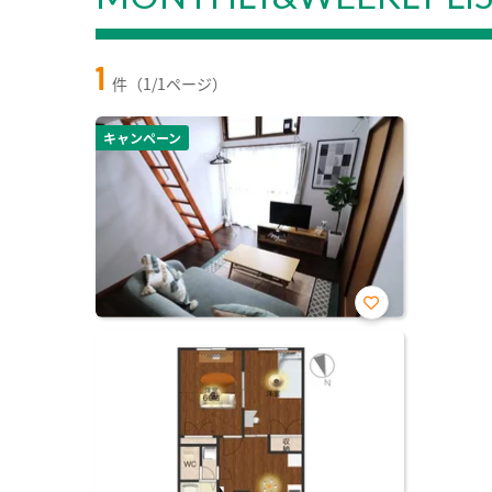
1
件（1/1ページ）
キャンペーン
お気
に入
り登
録