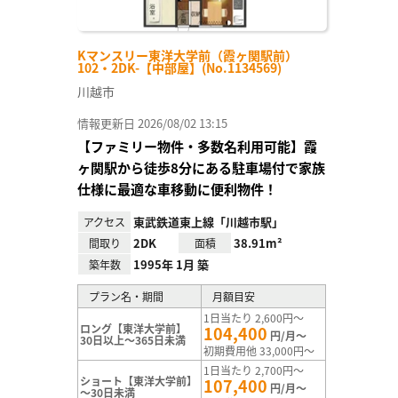
Kマンスリー東洋大学前（霞ヶ関駅前）
102・2DK-【中部屋】(No.1134569)
川越市
情報更新日 2026/08/02 13:15
【ファミリー物件・多数名利用可能】霞
ヶ関駅から徒歩8分にある駐車場付で家族
仕様に最適な車移動に便利物件！
東武鉄道東上線「川越市駅」
アクセス
2DK
38.91m²
間取り
面積
1995年 1月 築
築年数
プラン名・期間
月額目安
1日当たり 2,600円～
ロング【東洋大学前】
104,400
円/月～
30日以上～365日未満
初期費用他 33,000円～
1日当たり 2,700円～
ショート【東洋大学前】
107,400
円/月～
～30日未満