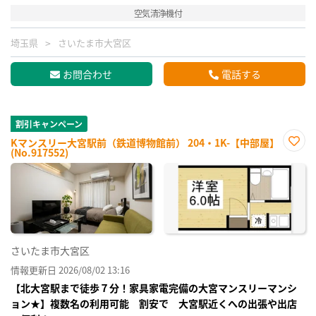
空気清浄機付
埼玉県
さいたま市大宮区
お問合わせ
電話する
割引キャンペーン
Kマンスリー大宮駅前（鉄道博物館前） 204・1K-【中部屋】
(No.917552)
お気
に入
り登
録
さいたま市大宮区
情報更新日 2026/08/02 13:16
【北大宮駅まで徒歩７分！家具家電完備の大宮マンスリーマンシ
ョン★】複数名の利用可能 割安で 大宮駅近くへの出張や出店