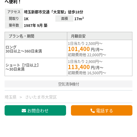
へ便利！
アクセス
埼玉新都市交通「大宮駅」徒歩18分
間取り
1K
面積
17m²
築年数
1987年 9月 築
プラン名・期間
月額目安
1日当たり 2,500円～
ロング
101,400
円/月～
30日以上～360日未満
初期費用他 22,000円～
1日当たり 2,900円～
ショート【7日以上】
113,400
円/月～
～30日未満
初期費用他 16,500円～
空気清浄機付
埼玉県
さいたま市大宮区
お問合わせ
電話する