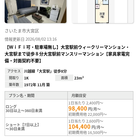
録
さいたま市大宮区
情報更新日 2026/08/02 13:16
【ＷｉＦｉ可・駐車場無し】大宮駅前ウィークリーマンション・
大宮駅まで徒歩８分大宮駅前マンスリーマンション【家具家電完
備・対面契約不要】
アクセス
川越線「大宮駅」徒歩8分
間取り
1K
面積
23m²
築年数
1972年 11月 築
プラン名・期間
月額目安
1日当たり 2,400円～
ロング
98,400
円/月～
30日以上～360日未満
初期費用他 22,000円～
1日当たり 2,600円～
ショート【7日以上】
104,400
円/月～
～30日未満
初期費用他 16,500円～