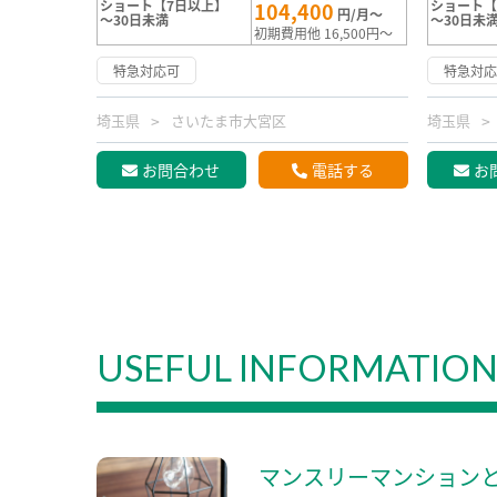
ショート【7日以上】
ショート【
104,400
円/月～
～30日未満
～30日未
初期費用他 16,500円～
特急対応可
特急対
埼玉県
さいたま市大宮区
埼玉県
お問合わせ
電話する
お
USEFUL INFORMATIO
マンスリーマンション