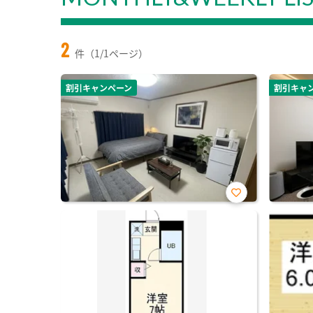
2
件（1/1ページ）
割引キャンペーン
割引キャ
お気
に入
り登
録