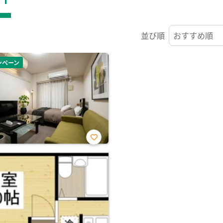
並び順
ンペーン
お気
に入
り登
録