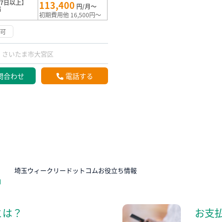
7日以上】
113,400
円/月～
満
初期費用他 16,500円～
応可
さいたま市大宮区
問合わせ
電話する
N
埼玉ウィークリードットコムお役立ち情報
とは？
お支