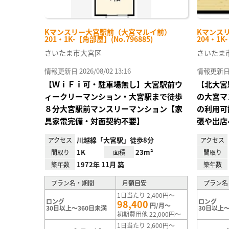
Kマンスリー大宮駅前（大宮マルイ前）
Kマンス
201・1K-【角部屋】(No.796885)
204・1K
さいたま市大宮区
さいたま
情報更新日 2026/08/02 13:16
情報更新日 20
【ＷｉＦｉ可・駐車場無し】大宮駅前ウ
【北大宮
ィークリーマンション・大宮駅まで徒歩
の大宮マ
８分大宮駅前マンスリーマンション【家
の利用可
具家電完備・対面契約不要】
張や出店
川越線「大宮駅」徒歩8分
アクセス
アクセス
1K
23m²
間取り
面積
間取り
1972年 11月 築
築年数
築年数
プラン名・期間
月額目安
プラン名
1日当たり 2,400円～
ロング
ロング
98,400
円/月～
30日以上～360日未満
30日以上～
初期費用他 22,000円～
1日当たり 2,600円～