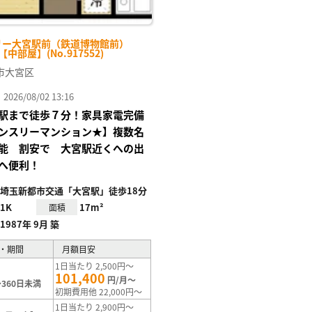
リー大宮駅前（鉄道博物館前）
-【中部屋】(No.917552)
市大宮区
26/08/02 13:16
駅まで徒歩７分！家具家電完備
ンスリーマンション★】複数名
能 割安で 大宮駅近くへの出
へ便利！
埼玉新都市交通「大宮駅」徒歩18分
1K
17m²
面積
1987年 9月 築
・期間
月額目安
1日当たり 2,500円～
101,400
円/月～
360日未満
初期費用他 22,000円～
1日当たり 2,900円～