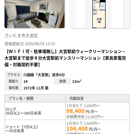
り登
録
さいたま市大宮区
情報更新日 2026/08/02 13:16
【ＷｉＦｉ可・駐車場無し】大宮駅前ウィークリーマンション・
大宮駅まで徒歩８分大宮駅前マンスリーマンション【家具家電完
備・対面契約不要】
アクセス
川越線「大宮駅」徒歩8分
間取り
1K
面積
23m²
築年数
1972年 11月 築
プラン名・期間
月額目安
1日当たり 2,400円～
ロング
98,400
円/月～
30日以上～360日未満
初期費用他 22,000円～
1日当たり 2,600円～
ショート【7日以上】
104,400
円/月～
～30日未満