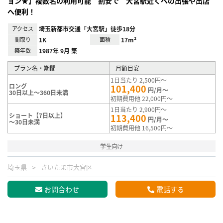
ョン★】複数名の利用可能 割安で 大宮駅近くへの出張や出店
へ便利！
アクセス
埼玉新都市交通「大宮駅」徒歩18分
間取り
1K
面積
17m²
築年数
1987年 9月 築
プラン名・期間
月額目安
1日当たり 2,500円～
ロング
101,400
円/月～
30日以上～360日未満
初期費用他 22,000円～
1日当たり 2,900円～
ショート【7日以上】
113,400
円/月～
～30日未満
初期費用他 16,500円～
学生向け
埼玉県
さいたま市大宮区
お問合わせ
電話する