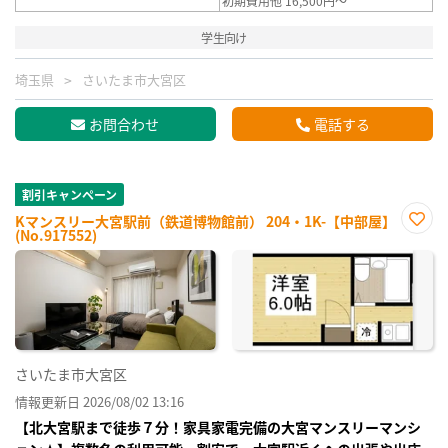
初期費用他 16,500円～
学生向け
埼玉県
さいたま市大宮区
お問合わせ
電話する
割引キャンペーン
Kマンスリー大宮駅前（鉄道博物館前） 204・1K-【中部屋】
(No.917552)
お気
に入
り登
録
さいたま市大宮区
情報更新日 2026/08/02 13:16
【北大宮駅まで徒歩７分！家具家電完備の大宮マンスリーマンシ