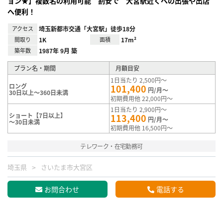
ョン★】複数名の利用可能 割安で 大宮駅近くへの出張や出店
へ便利！
アクセス
埼玉新都市交通「大宮駅」徒歩18分
間取り
1K
面積
17m²
築年数
1987年 9月 築
プラン名・期間
月額目安
1日当たり 2,500円～
ロング
101,400
円/月～
30日以上～360日未満
初期費用他 22,000円～
1日当たり 2,900円～
ショート【7日以上】
113,400
円/月～
～30日未満
初期費用他 16,500円～
テレワーク・在宅勤務可
埼玉県
さいたま市大宮区
お問合わせ
電話する