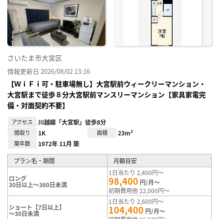
り登
録
さいたま市大宮区
情報更新日 2026/08/02 13:16
【ＷｉＦｉ可・駐車場無し】大宮駅前ウィークリーマンション・
大宮駅まで徒歩８分大宮駅前マンスリーマンション【家具家電完
備・対面契約不要】
アクセス
川越線「大宮駅」徒歩8分
間取り
1K
面積
23m²
築年数
1972年 11月 築
プラン名・期間
月額目安
1日当たり 2,400円～
ロング
98,400
円/月～
30日以上～360日未満
初期費用他 22,000円～
1日当たり 2,600円～
ショート【7日以上】
104,400
円/月～
～30日未満