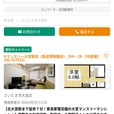
初期費用他 16,500円～
テレワーク・在宅勤務可
埼玉県
さいたま市大宮区
お問合わせ
電話する
割引キャンペーン
Kマンスリー大宮駅前（鉄道博物館前） 204・1K-【中部屋】
(No.917552)
お気
に入
り登
録
さいたま市大宮区
情報更新日 2026/08/02 13:16
【北大宮駅まで徒歩７分！家具家電完備の大宮マンスリーマンシ