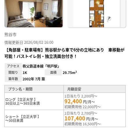
り登
録
熊谷市
情報更新日 2026/08/02 16:00
【角部屋・駐車場有】熊谷駅から車で6分の立地にあり 車移動が
可能！バストイレ別・独立洗面台付き！
アクセス
秩父鉄道本線「明戸駅」
間取り
1K
面積
29.75m²
築年数
2002年 7月 築
プラン名・期間
月額目安
1日当たり 2,200円～
ロング【立正大学 】
92,400
円/月～
30日以上～365日未満
初期費用他 22,000円～
1日当たり 2,700円～
ショート【立正大学 】
107,400
円/月～
～30日未満
初期費用他 16,500円～