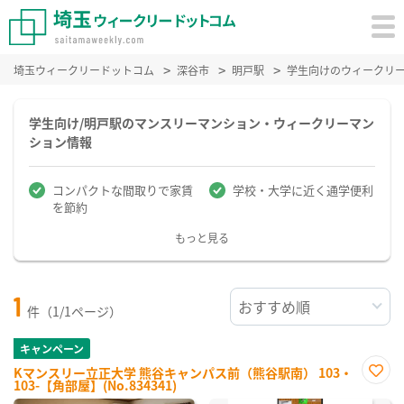
埼玉ウィークリードットコム
深谷市
明戸駅
学生向けのウィークリ
学生向け/明戸駅のマンスリーマンション・ウィークリーマン
ション情報
コンパクトな間取りで家賃
学校・大学に近く通学便利
を節約
もっと見る
1
件（1/1ページ）
キャンペーン
Kマンスリー立正大学 熊谷キャンパス前（熊谷駅南） 103・
103-【角部屋】(No.834341)
お気
に入