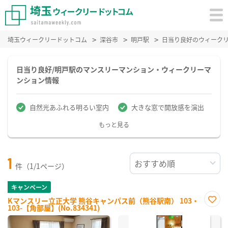
埼玉ウィークリードットコム
深谷市
明戸駅
日当り良好のウィーク
日当り良好/明戸駅のマンスリーマンション・ウィークリーマ
ンション情報
自然光あふれる明るい室内
大きな窓で開放感を演出
もっと見る
1
件（1/1ページ）
キャンペーン
Kマンスリー立正大学 熊谷キャンパス前（熊谷駅南） 103・
103-【角部屋】(No.834341)
お気
に入
り登