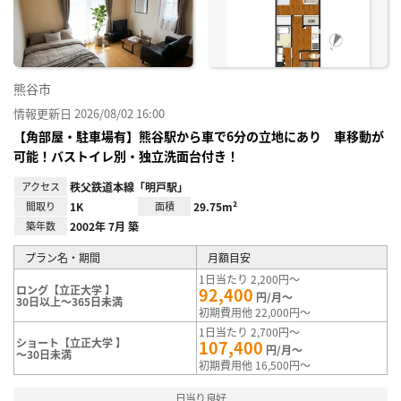
録
熊谷市
情報更新日 2026/08/02 16:00
【角部屋・駐車場有】熊谷駅から車で6分の立地にあり 車移動が
可能！バストイレ別・独立洗面台付き！
アクセス
秩父鉄道本線「明戸駅」
間取り
1K
面積
29.75m²
築年数
2002年 7月 築
プラン名・期間
月額目安
1日当たり 2,200円～
ロング【立正大学 】
92,400
円/月～
30日以上～365日未満
初期費用他 22,000円～
1日当たり 2,700円～
ショート【立正大学 】
107,400
円/月～
～30日未満
初期費用他 16,500円～
日当り良好