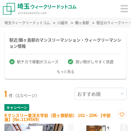
埼玉ウィークリードットコム
川越市
鶴ヶ島駅
駅近のウィークリー
駅近/鶴ヶ島駅のマンスリーマンション・ウィークリーマンシ
ョン情報
駅チカで移動がスムーズ
買い物がしやすく快適
もっと見る
1
件（1/1ページ）
キャンペーン
Kマンスリー東洋大学前（霞ヶ関駅前） 102・2DK-【中部
屋】(No.1134569)
お気
に入
り登