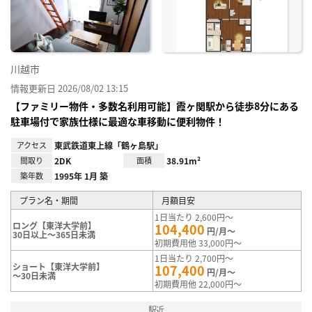
録
川越市
情報更新日 2026/08/02 13:15
【ファミリー物件・多数名利用可能】霞ヶ関駅から徒歩8分にある
駐車場付で家族仕様に最適な車移動に便利物件！
アクセス
東武鉄道東上線「鶴ヶ島駅」
間取り
2DK
面積
38.91m²
築年数
1995年 1月 築
プラン名・期間
月額目安
1日当たり 2,600円～
ロング【東洋大学前】
104,400
円/月～
30日以上～365日未満
初期費用他 33,000円～
1日当たり 2,700円～
ショート【東洋大学前】
107,400
円/月～
～30日未満
初期費用他 22,000円～
駅近