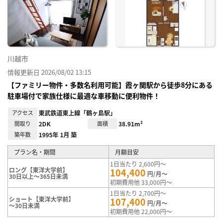
り登
録
川越市
情報更新日 2026/08/02 13:15
【ファミリー物件・多数名利用可能】霞ヶ関駅から徒歩8分にある
駐車場付で家族仕様に最適な車移動に便利物件！
アクセス
東武鉄道東上線「鶴ヶ島駅」
間取り
2DK
面積
38.91m²
築年数
1995年 1月 築
プラン名・期間
月額目安
1日当たり 2,600円～
ロング【東洋大学前】
104,400
円/月～
30日以上～365日未満
初期費用他 33,000円～
1日当たり 2,700円～
ショート【東洋大学前】
107,400
円/月～
～30日未満
初期費用他 22,000円～