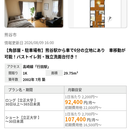
り登
録
熊谷市
情報更新日 2026/08/09 16:00
【角部屋・駐車場有】熊谷駅から車で6分の立地にあり 車移動が
可能！バストイレ別・独立洗面台付き！
アクセス
高崎線「行田駅」
間取り
1K
面積
29.75m²
築年数
2002年 7月 築
プラン名・期間
月額目安
1日当たり 2,200円～
ロング【立正大学 】
92,400
円/月～
30日以上～365日未満
初期費用他 22,000円～
1日当たり 2,700円～
ショート【立正大学 】
107,400
円/月～
～30日未満
初期費用他 16,500円～