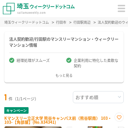
埼玉ウィークリードットコム
行田市
行田駅周辺
法人契約歓迎のウ
法人契約歓迎/行田駅のマンスリーマンション・ウィークリー
マンション情報
経理処理がスムーズ
企業利用に特化した柔軟な
契約
もっと見る
1
件（1/1ページ）
キャンペーン
Kマンスリー立正大学 熊谷キャンパス前（熊谷駅南） 103・
103-【角部屋】(No.834341)
お気
に入