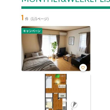
1
件（1/1ページ）
キャンペーン
お気
に入
り登
録