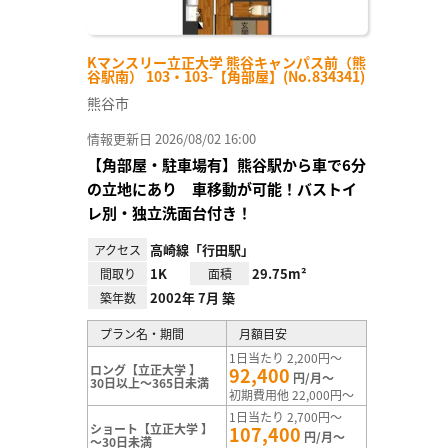
Kマンスリー立正大学 熊谷キャンパス前（熊
谷駅南） 103・103-【角部屋】(No.834341)
熊谷市
情報更新日 2026/08/02 16:00
【角部屋・駐車場有】熊谷駅から車で6分
の立地にあり 車移動が可能！バストイ
レ別・独立洗面台付き！
高崎線「行田駅」
アクセス
1K
29.75m²
間取り
面積
2002年 7月 築
築年数
プラン名・期間
月額目安
1日当たり 2,200円～
ロング【立正大学 】
92,400
円/月～
30日以上～365日未満
初期費用他 22,000円～
1日当たり 2,700円～
ショート【立正大学 】
107,400
円/月～
～30日未満