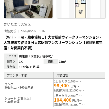
録
さいたま市大宮区
情報更新日 2026/08/02 13:16
【ＷｉＦｉ可・駐車場無し】大宮駅前ウィークリーマンション・
大宮駅まで徒歩８分大宮駅前マンスリーマンション【家具家電完
備・対面契約不要】
アクセス
川越線「大宮駅」徒歩8分
間取り
1K
面積
23m²
築年数
1972年 11月 築
プラン名・期間
月額目安
1日当たり 2,400円～
ロング
98,400
円/月～
30日以上～360日未満
初期費用他 22,000円～
1日当たり 2,600円～
ショート【7日以上】
104,400
円/月～
～30日未満
初期費用他 16,500円～