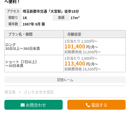
へ便利！
アクセス
埼玉新都市交通「大宮駅」徒歩18分
間取り
1K
面積
17m²
築年数
1987年 9月 築
プラン名・期間
月額目安
1日当たり 2,500円～
ロング
101,400
円/月～
30日以上～360日未満
初期費用他 22,000円～
1日当たり 2,900円～
ショート【7日以上】
113,400
円/月～
～30日未満
初期費用他 16,500円～
禁煙ルーム
埼玉県
さいたま市大宮区
お問合わせ
電話する