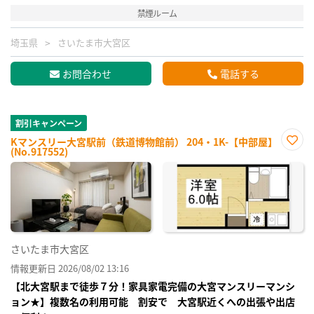
禁煙ルーム
埼玉県
さいたま市大宮区
お問合わせ
電話する
割引キャンペーン
Kマンスリー大宮駅前（鉄道博物館前） 204・1K-【中部屋】
(No.917552)
お気
に入
り登
録
さいたま市大宮区
情報更新日 2026/08/02 13:16
【北大宮駅まで徒歩７分！家具家電完備の大宮マンスリーマンシ
ョン★】複数名の利用可能 割安で 大宮駅近くへの出張や出店