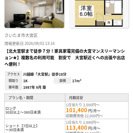
り登
録
さいたま市大宮区
情報更新日 2026/08/02 13:16
【北大宮駅まで徒歩７分！家具家電完備の大宮マンスリーマンシ
ョン★】複数名の利用可能 割安で 大宮駅近くへの出張や出店
へ便利！
アクセス
川越線「大宮駅」徒歩18分
間取り
1K
面積
17m²
築年数
1987年 9月 築
プラン名・期間
月額目安
1日当たり 2,500円～
ロング
101,400
円/月～
30日以上～360日未満
初期費用他 22,000円～
1日当たり 2,900円～
ショート【7日以上】
113,400
円/月～
～30日未満