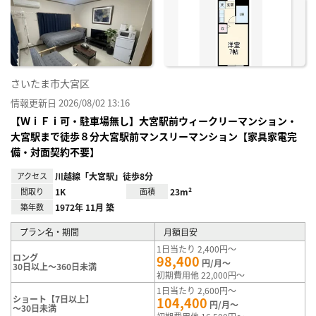
り登
録
さいたま市大宮区
情報更新日 2026/08/02 13:16
【ＷｉＦｉ可・駐車場無し】大宮駅前ウィークリーマンション・
大宮駅まで徒歩８分大宮駅前マンスリーマンション【家具家電完
備・対面契約不要】
アクセス
川越線「大宮駅」徒歩8分
間取り
1K
面積
23m²
築年数
1972年 11月 築
プラン名・期間
月額目安
1日当たり 2,400円～
ロング
98,400
円/月～
30日以上～360日未満
初期費用他 22,000円～
1日当たり 2,600円～
ショート【7日以上】
104,400
円/月～
～30日未満