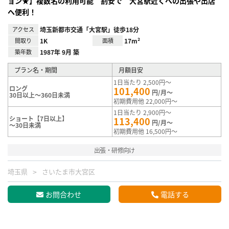
ョン★】複数名の利用可能 割安で 大宮駅近くへの出張や出店
へ便利！
アクセス
埼玉新都市交通「大宮駅」徒歩18分
間取り
1K
面積
17m²
築年数
1987年 9月 築
プラン名・期間
月額目安
1日当たり 2,500円～
ロング
101,400
円/月～
30日以上～360日未満
初期費用他 22,000円～
1日当たり 2,900円～
ショート【7日以上】
113,400
円/月～
～30日未満
初期費用他 16,500円～
出張・研修向け
埼玉県
さいたま市大宮区
お問合わせ
電話する