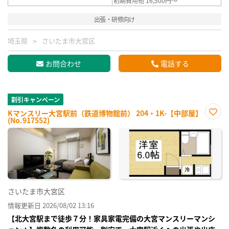
初期費用他 16,500円～
出張・研修向け
埼玉県
さいたま市大宮区
お問合わせ
電話する
割引キャンペーン
Kマンスリー大宮駅前（鉄道博物館前） 204・1K-【中部屋】
(No.917552)
お気
に入
り登
録
さいたま市大宮区
情報更新日 2026/08/02 13:16
【北大宮駅まで徒歩７分！家具家電完備の大宮マンスリーマンシ