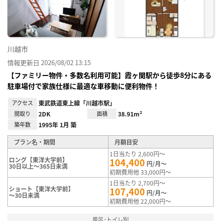
録
川越市
情報更新日 2026/08/02 13:15
【ファミリー物件・多数名利用可能】霞ヶ関駅から徒歩8分にある
駐車場付で家族仕様に最適な車移動に便利物件！
アクセス
東武鉄道東上線「川越市駅」
間取り
2DK
面積
38.91m²
築年数
1995年 1月 築
プラン名・期間
月額目安
1日当たり 2,600円～
ロング【東洋大学前】
104,400
円/月～
30日以上～365日未満
初期費用他 33,000円～
1日当たり 2,700円～
ショート【東洋大学前】
107,400
円/月～
～30日未満
初期費用他 22,000円～
風呂･トイレ別