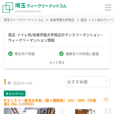
埼玉ウィークリードットコム
尚美学園大学周辺
風呂･トイレ別のウィー
風呂･トイレ別/尚美学園大学周辺のマンスリーマンション・
ウィークリーマンション情報
衛生的で快適
複数名での利用に最適
もっと見る
1
件（1/1ページ）
キャンペーン
Kマンスリー東洋大学前（霞ヶ関駅前） 102・2DK-【中部
屋】(No.1134569)
お気
に入
り登