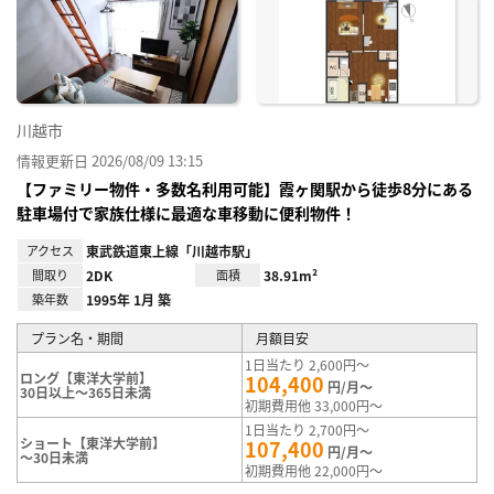
り登
録
川越市
情報更新日 2026/08/09 13:15
【ファミリー物件・多数名利用可能】霞ヶ関駅から徒歩8分にある
駐車場付で家族仕様に最適な車移動に便利物件！
アクセス
東武鉄道東上線「川越市駅」
間取り
2DK
面積
38.91m²
築年数
1995年 1月 築
プラン名・期間
月額目安
1日当たり 2,600円～
ロング【東洋大学前】
104,400
円/月～
30日以上～365日未満
初期費用他 33,000円～
1日当たり 2,700円～
ショート【東洋大学前】
107,400
円/月～
～30日未満
初期費用他 22,000円～