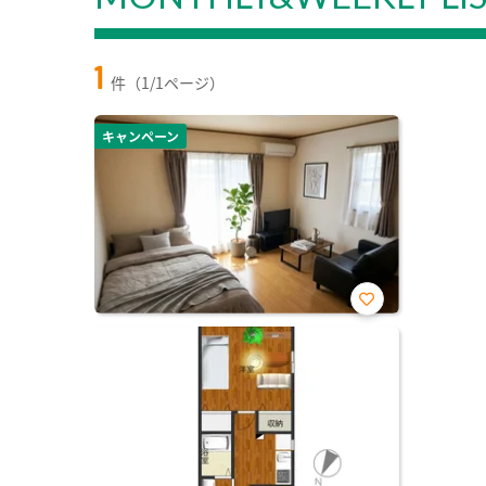
1
件（1/1ページ）
キャンペーン
お気
に入
り登
録