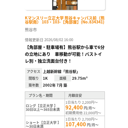
Kマンスリー立正大学 熊谷キャンパス前（熊
谷駅南） 103・103-【角部屋】(No.834341)
熊谷市
情報更新日 2026/08/02 16:00
【角部屋・駐車場有】熊谷駅から車で6分
の立地にあり 車移動が可能！バストイ
レ別・独立洗面台付き！
上越新幹線「熊谷駅」
アクセス
1K
29.75m²
間取り
面積
2002年 7月 築
築年数
プラン名・期間
月額目安
1日当たり 2,200円～
ロング【立正大学 】
92,400
円/月～
30日以上～365日未満
初期費用他 22,000円～
1日当たり 2,700円～
ショート【立正大学 】
107,400
円/月～
～30日未満