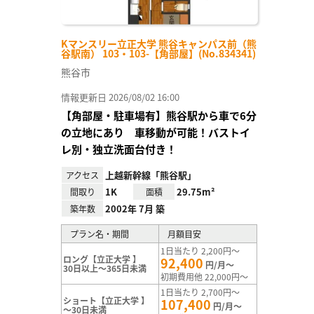
Kマンスリー立正大学 熊谷キャンパス前（熊
谷駅南） 103・103-【角部屋】(No.834341)
熊谷市
情報更新日 2026/08/02 16:00
【角部屋・駐車場有】熊谷駅から車で6分
の立地にあり 車移動が可能！バストイ
レ別・独立洗面台付き！
上越新幹線「熊谷駅」
アクセス
1K
29.75m²
間取り
面積
2002年 7月 築
築年数
プラン名・期間
月額目安
1日当たり 2,200円～
ロング【立正大学 】
92,400
円/月～
30日以上～365日未満
初期費用他 22,000円～
1日当たり 2,700円～
ショート【立正大学 】
107,400
円/月～
～30日未満