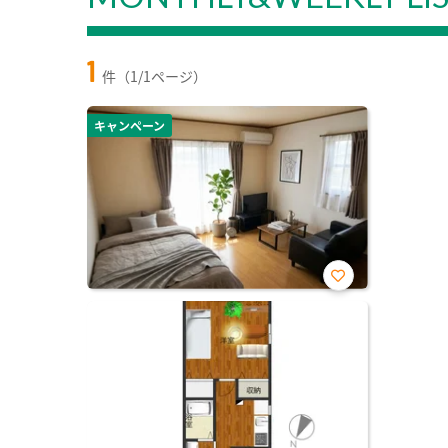
1
件（1/1ページ）
キャンペーン
お気
に入
り登
録