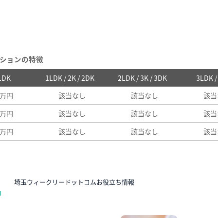
ションの特徴
 1DK
1LDK / 2K / 2DK
2LDK / 3K / 3DK
3LDK 
1万円
該当なし
該当なし
該当
4万円
該当なし
該当なし
該当
4万円
該当なし
該当なし
該当
N
埼玉ウィークリードットコムお役立ち情報