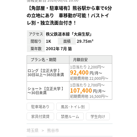
【角部屋・駐車場有】熊谷駅から車で6分
の立地にあり 車移動が可能！バストイ
レ別・独立洗面台付き！
秩父鉄道本線「大麻生駅」
アクセス
1K
29.75m²
間取り
面積
2002年 7月 築
築年数
プラン名・期間
月額目安
1日当たり 2,200円～
ロング【立正大学 】
92,400
円/月～
30日以上～365日未満
初期費用他 22,000円～
1日当たり 2,700円～
ショート【立正大学 】
107,400
円/月～
～30日未満
初期費用他 16,500円～
駐車場あり
風呂･トイレ別
家具付賃貸
禁煙ルーム
学生向け
埼玉県
熊谷市