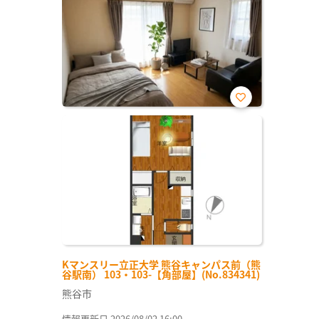
お気
に入
り登
録
Kマンスリー立正大学 熊谷キャンパス前（熊
谷駅南） 103・103-【角部屋】(No.834341)
熊谷市
情報更新日 2026/08/02 16:00