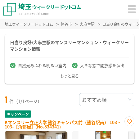
埼玉ウィークリードットコム
熊谷市
大麻生駅
日当り良好のウィー
日当り良好/大麻生駅のマンスリーマンション・ウィークリー
マンション情報
自然光あふれる明るい室内
大きな窓で開放感を演出
もっと見る
1
件（1/1ページ）
キャンペーン
Kマンスリー立正大学 熊谷キャンパス前（熊谷駅南） 103・
103-【角部屋】(No.834341)
お気
に入
り登