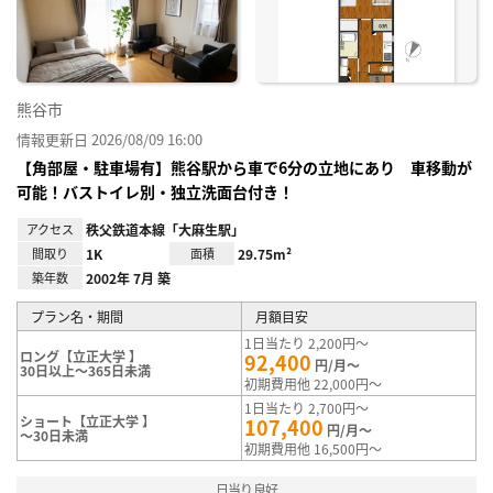
録
熊谷市
情報更新日 2026/08/09 16:00
【角部屋・駐車場有】熊谷駅から車で6分の立地にあり 車移動が
可能！バストイレ別・独立洗面台付き！
アクセス
秩父鉄道本線「大麻生駅」
間取り
1K
面積
29.75m²
築年数
2002年 7月 築
プラン名・期間
月額目安
1日当たり 2,200円～
ロング【立正大学 】
92,400
円/月～
30日以上～365日未満
初期費用他 22,000円～
1日当たり 2,700円～
ショート【立正大学 】
107,400
円/月～
～30日未満
初期費用他 16,500円～
日当り良好