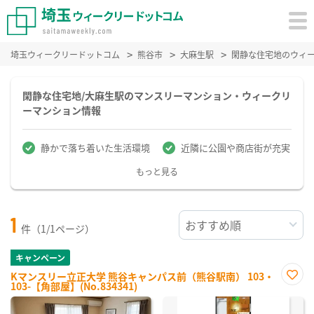
埼玉ウィークリードットコム
熊谷市
大麻生駅
閑静な住宅地のウィ
閑静な住宅地/大麻生駅のマンスリーマンション・ウィークリ
ーマンション情報
静かで落ち着いた生活環境
近隣に公園や商店街が充実
もっと見る
1
件（1/1ページ）
キャンペーン
Kマンスリー立正大学 熊谷キャンパス前（熊谷駅南） 103・
103-【角部屋】(No.834341)
お気
に入
り登