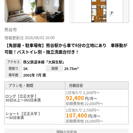
録
熊谷市
情報更新日 2026/08/02 16:00
【角部屋・駐車場有】熊谷駅から車で6分の立地にあり 車移動が
可能！バストイレ別・独立洗面台付き！
アクセス
秩父鉄道本線「大麻生駅」
間取り
1K
面積
29.75m²
築年数
2002年 7月 築
プラン名・期間
月額目安
1日当たり 2,200円～
ロング【立正大学 】
92,400
円/月～
30日以上～365日未満
初期費用他 22,000円～
1日当たり 2,700円～
ショート【立正大学 】
107,400
円/月～
～30日未満
初期費用他 16,500円～
閑静な住宅地