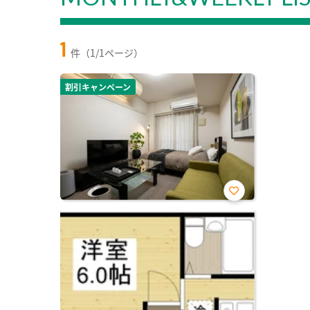
1
件（1/1ページ）
割引キャンペーン
お気
に入
り登
録