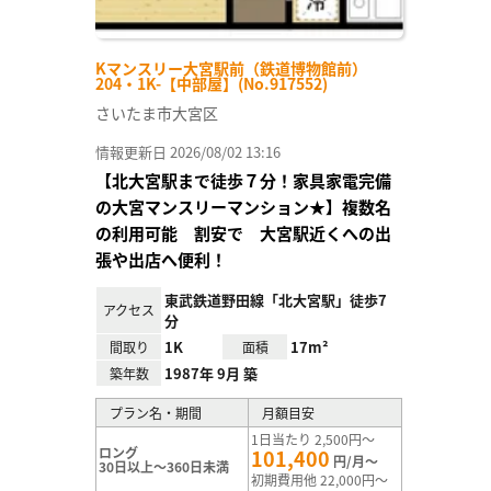
Kマンスリー大宮駅前（鉄道博物館前）
204・1K-【中部屋】(No.917552)
さいたま市大宮区
情報更新日 2026/08/02 13:16
【北大宮駅まで徒歩７分！家具家電完備
の大宮マンスリーマンション★】複数名
の利用可能 割安で 大宮駅近くへの出
張や出店へ便利！
東武鉄道野田線「北大宮駅」徒歩7
アクセス
分
1K
17m²
間取り
面積
1987年 9月 築
築年数
プラン名・期間
月額目安
1日当たり 2,500円～
ロング
101,400
円/月～
30日以上～360日未満
初期費用他 22,000円～