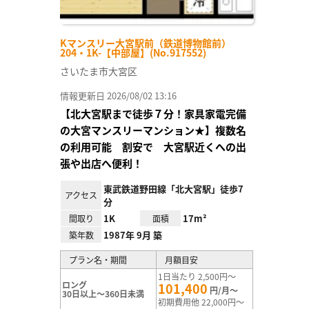
Kマンスリー大宮駅前（鉄道博物館前）
204・1K-【中部屋】(No.917552)
さいたま市大宮区
情報更新日 2026/08/02 13:16
【北大宮駅まで徒歩７分！家具家電完備
の大宮マンスリーマンション★】複数名
の利用可能 割安で 大宮駅近くへの出
張や出店へ便利！
東武鉄道野田線「北大宮駅」徒歩7
アクセス
分
1K
17m²
間取り
面積
1987年 9月 築
築年数
プラン名・期間
月額目安
1日当たり 2,500円～
ロング
101,400
円/月～
30日以上～360日未満
初期費用他 22,000円～