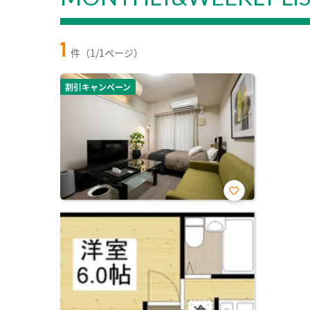
1
件（1/1ページ）
割引キャンペーン
お気
に入
り登
録