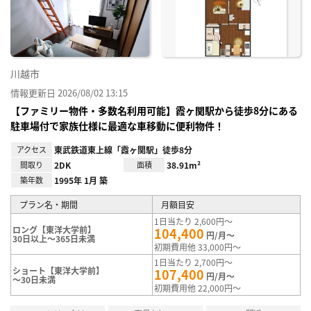
り登
録
川越市
情報更新日 2026/08/02 13:15
【ファミリー物件・多数名利用可能】霞ヶ関駅から徒歩8分にある
駐車場付で家族仕様に最適な車移動に便利物件！
アクセス
東武鉄道東上線「霞ヶ関駅」徒歩8分
間取り
2DK
面積
38.91m²
築年数
1995年 1月 築
プラン名・期間
月額目安
1日当たり 2,600円～
ロング【東洋大学前】
104,400
円/月～
30日以上～365日未満
初期費用他 33,000円～
1日当たり 2,700円～
ショート【東洋大学前】
107,400
円/月～
～30日未満
初期費用他 22,000円～