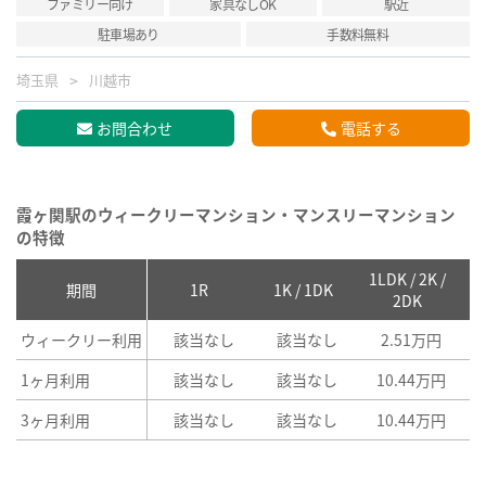
ファミリー向け
家具なしOK
駅近
駐車場あり
手数料無料
埼玉県
川越市
お問合わせ
電話する
霞ヶ関駅のウィークリーマンション・マンスリーマンション
の特徴
1LDK / 2K /
2
期間
1R
1K / 1DK
2DK
ウィークリー利用
該当なし
該当なし
2.51万円
1ヶ月利用
該当なし
該当なし
10.44万円
3ヶ月利用
該当なし
該当なし
10.44万円