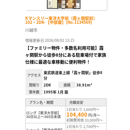
Kマンスリー東洋大学前（霞ヶ関駅前）
102・2DK-【中部屋】(No.1134569)
川越市
情報更新日 2026/08/02 13:15
【ファミリー物件・多数名利用可能】霞
ヶ関駅から徒歩8分にある駐車場付で家族
仕様に最適な車移動に便利物件！
東武鉄道東上線「霞ヶ関駅」徒歩8
アクセス
分
2DK
38.91m²
間取り
面積
1995年 1月 築
築年数
プラン名・期間
月額目安
1日当たり 2,600円～
ロング【東洋大学前】
104,400
円/月～
30日以上～365日未満
初期費用他 33,000円～
1日当たり 2,700円～
ショート【東洋大学前】