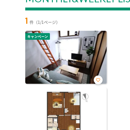
1
件（1/1ページ）
キャンペーン
お気
に入
り登
録