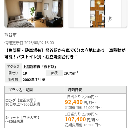
り登
録
熊谷市
情報更新日 2026/08/02 16:00
【角部屋・駐車場有】熊谷駅から車で6分の立地にあり 車移動が
可能！バストイレ別・独立洗面台付き！
アクセス
上越新幹線「熊谷駅」
間取り
1K
面積
29.75m²
築年数
2002年 7月 築
プラン名・期間
月額目安
1日当たり 2,200円～
ロング【立正大学 】
92,400
円/月～
30日以上～365日未満
初期費用他 22,000円～
1日当たり 2,700円～
ショート【立正大学 】
107,400
円/月～
～30日未満
初期費用他 16,500円～