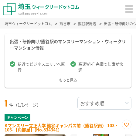
埼玉ウィークリードットコム
熊谷市
熊谷駅周辺
出張・研修向けの
出張・研修向け/熊谷駅のマンスリーマンション・ウィークリ
ーマンション情報
駅近でビジネスエリアへ直
高速Wi-Fi完備で仕事が快
行
適
もっと見る
1
件（1/1ページ）
キャンペーン
Kマンスリー立正大学 熊谷キャンパス前（熊谷駅南） 103・
103-【角部屋】(No.834341)
お気
に入