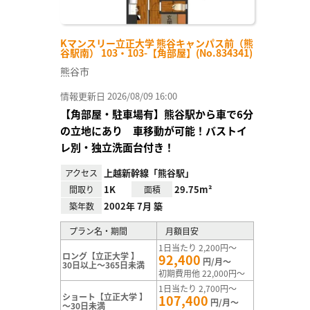
Kマンスリー立正大学 熊谷キャンパス前（熊
谷駅南） 103・103-【角部屋】(No.834341)
熊谷市
情報更新日 2026/08/09 16:00
【角部屋・駐車場有】熊谷駅から車で6分
の立地にあり 車移動が可能！バストイ
レ別・独立洗面台付き！
上越新幹線「熊谷駅」
アクセス
1K
29.75m²
間取り
面積
2002年 7月 築
築年数
プラン名・期間
月額目安
1日当たり 2,200円～
ロング【立正大学 】
92,400
円/月～
30日以上～365日未満
初期費用他 22,000円～
1日当たり 2,700円～
ショート【立正大学 】
107,400
円/月～
～30日未満