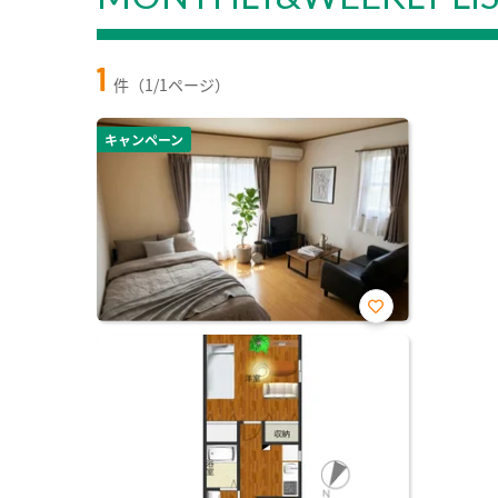
1
件（1/1ページ）
キャンペーン
お気
に入
り登
録