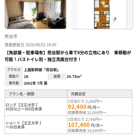
り登
録
熊谷市
情報更新日 2026/08/02 16:00
【角部屋・駐車場有】熊谷駅から車で6分の立地にあり 車移動が
可能！バストイレ別・独立洗面台付き！
アクセス
上越新幹線「熊谷駅」
間取り
1K
面積
29.75m²
築年数
2002年 7月 築
プラン名・期間
月額目安
1日当たり 2,200円～
ロング【立正大学 】
92,400
円/月～
30日以上～365日未満
初期費用他 22,000円～
1日当たり 2,700円～
ショート【立正大学 】
107,400
円/月～
～30日未満
初期費用他 16,500円～