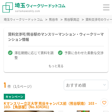
埼玉ウィークリードットコム
熊谷市
熊谷駅周辺
賃料交渉可のウィ
賃料交渉可/熊谷駅のマンスリーマンション・ウィークリーマ
ンション情報
滞在期間に応じて賃料を調
予算に合わせた柔軟な交渉
整
もっと見る
1
件（1/1ページ）
キャンペーン
Kマンスリー立正大学 熊谷キャンパス前（熊谷駅南） 103・
103-【角部屋】(No.834341)
お気
に入