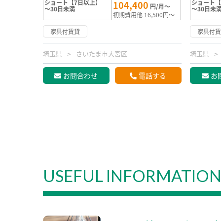
ショート【7日以上】
ショート【
104,400
円/月～
～30日未満
～30日未
初期費用他 16,500円～
家具付賃貸
家具付
埼玉県
さいたま市大宮区
埼玉県
お問合わせ
電話する
お
USEFUL INFORMATIO