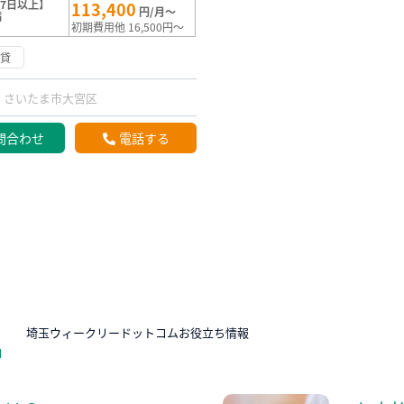
7日以上】
113,400
円/月～
満
初期費用他 16,500円～
賃貸
さいたま市大宮区
問合わせ
電話する
N
埼玉ウィークリードットコムお役立ち情報