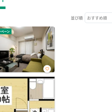
並び順
ンペーン
お気
に入
り登
録