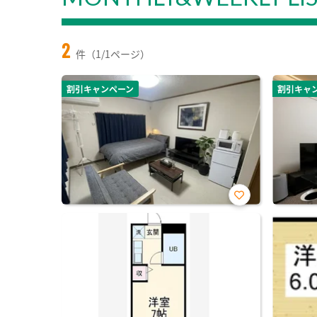
2
件（1/1ページ）
割引キャンペーン
割引キャ
お気
に入
り登
録