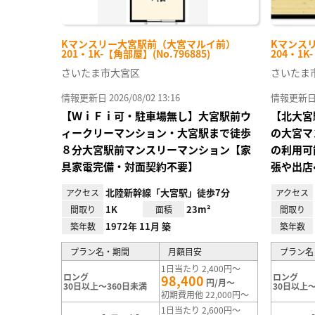
Kマンスリー大宮駅前（大宮マルイ前）
Kマンス
201・1K-【角部屋】(No.796885)
204・1K
さいたま市大宮区
さいたま
情報更新日 2026/08/02 13:16
情報更新日 20
【ＷｉＦｉ可・駐車場無し】大宮駅前ウ
【北大宮
ィークリーマンション・大宮駅まで徒歩
の大宮マ
８分大宮駅前マンスリーマンション【家
の利用可
具家電完備・対面契約不要】
張や出店
北陸新幹線「大宮駅」徒歩7分
アクセス
アクセス
1K
23m²
間取り
面積
間取り
1972年 11月 築
築年数
築年数
プラン名・期間
月額目安
プラン名
1日当たり 2,400円～
ロング
ロング
98,400
円/月～
30日以上～360日未満
30日以上～
初期費用他 22,000円～
1日当たり 2,600円～