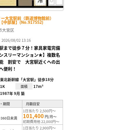
リー大宮駅前（鉄道博物館前）
-【中部屋】(No.917552)
市大宮区
26/08/02 13:16
駅まで徒歩７分！家具家電完備
ンスリーマンション★】複数名
能 割安で 大宮駅近くへの出
へ便利！
東北新幹線「大宮駅」徒歩18分
1K
17m²
面積
1987年 9月 築
・期間
月額目安
1日当たり 2,500円～
101,400
円/月～
360日未満
初期費用他 22,000円～
1日当たり 2,900円～