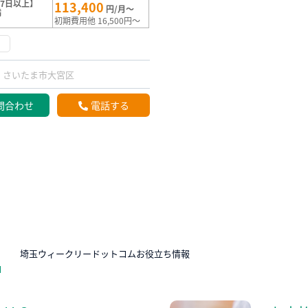
7日以上】
113,400
円/月～
満
初期費用他 16,500円～
け
さいたま市大宮区
問合わせ
電話する
N
埼玉ウィークリードットコムお役立ち情報