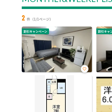
2
件（1/1ページ）
割引キャンペーン
割引キャ
お気
に入
り登
録