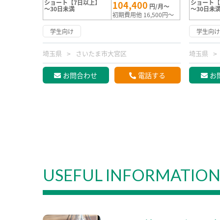
ショート【7日以上】
ショート【
104,400
円/月～
～30日未満
～30日未
初期費用他 16,500円～
学生向け
学生向
埼玉県
さいたま市大宮区
埼玉県
お問合わせ
電話する
お
USEFUL INFORMATIO