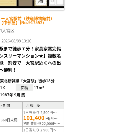
リー大宮駅前（鉄道博物館前）
-【中部屋】(No.917552)
市大宮区
26/08/09 13:16
駅まで徒歩７分！家具家電完備
ンスリーマンション★】複数名
能 割安で 大宮駅近くへの出
へ便利！
東北新幹線「大宮駅」徒歩18分
1K
17m²
面積
1987年 9月 築
・期間
月額目安
1日当たり 2,500円～
101,400
円/月～
360日未満
初期費用他 22,000円～
1日当たり 2,900円～