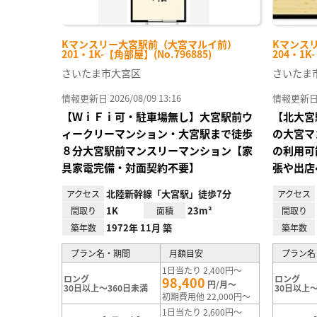
Kマンスリー大宮駅前（大宮マルイ前）
Kマンス
201・1K-【角部屋】(No.796885)
204・1K
さいたま市大宮区
さいたま
情報更新日 2026/08/09 13:16
情報更新日 20
【ＷｉＦｉ可・駐車場無し】大宮駅前ウ
【北大宮
ィークリーマンション・大宮駅まで徒歩
の大宮マ
８分大宮駅前マンスリーマンション【家
の利用可
具家電完備・対面契約不要】
張や出店
北陸新幹線「大宮駅」徒歩7分
アクセス
アクセス
1K
23m²
間取り
面積
間取り
1972年 11月 築
築年数
築年数
プラン名・期間
月額目安
プラン名
1日当たり 2,400円～
ロング
ロング
98,400
円/月～
30日以上～360日未満
30日以上～
初期費用他 22,000円～
1日当たり 2,600円～