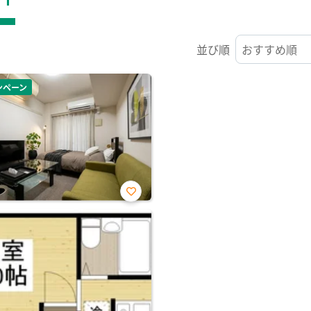
並び順
ンペーン
お気
に入
り登
録