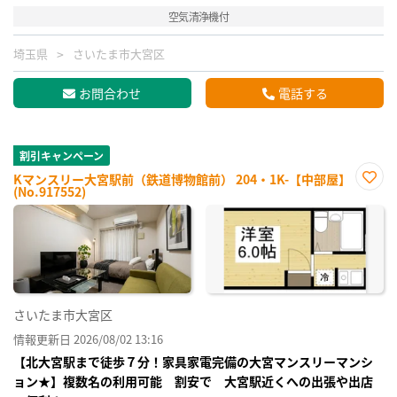
空気清浄機付
埼玉県
さいたま市大宮区
お問合わせ
電話する
割引キャンペーン
Kマンスリー大宮駅前（鉄道博物館前） 204・1K-【中部屋】
(No.917552)
お気
に入
り登
録
さいたま市大宮区
情報更新日 2026/08/02 13:16
【北大宮駅まで徒歩７分！家具家電完備の大宮マンスリーマンシ
ョン★】複数名の利用可能 割安で 大宮駅近くへの出張や出店