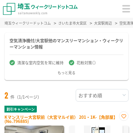
埼玉ウィークリードットコム
さいたま市大宮区
大宮駅周辺
空気清
空気清浄機付/大宮駅他のマンスリーマンション・ウィークリ
ーマンション情報
清潔な室内空気を常に維持
花粉対策◎
もっと見る
2
件（1/1ページ）
割引キャンペーン
Kマンスリー大宮駅前（大宮マルイ前） 201・1K-【角部屋】
(No.796885)
お気
に入
り登