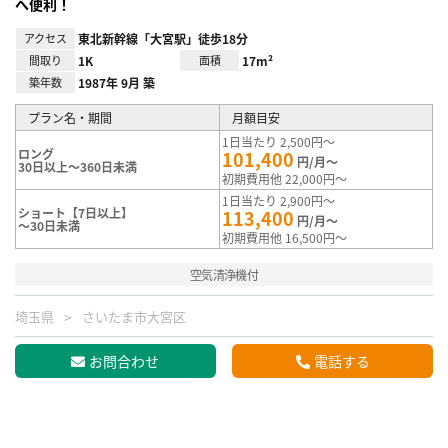
へ便利！
アクセス
東北新幹線「大宮駅」徒歩18分
間取り
1K
面積
17m²
築年数
1987年 9月 築
プラン名・期間
月額目安
1日当たり 2,500円～
ロング
101,400
円/月～
30日以上～360日未満
初期費用他 22,000円～
1日当たり 2,900円～
ショート【7日以上】
113,400
円/月～
～30日未満
初期費用他 16,500円～
空気清浄機付
埼玉県
さいたま市大宮区
お問合わせ
電話する