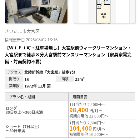
録
さいたま市大宮区
情報更新日 2026/08/02 13:16
【ＷｉＦｉ可・駐車場無し】大宮駅前ウィークリーマンション・
大宮駅まで徒歩８分大宮駅前マンスリーマンション【家具家電完
備・対面契約不要】
アクセス
北陸新幹線「大宮駅」徒歩7分
間取り
1K
面積
23m²
築年数
1972年 11月 築
プラン名・期間
月額目安
1日当たり 2,400円～
ロング
98,400
円/月～
30日以上～360日未満
初期費用他 22,000円～
1日当たり 2,600円～
ショート【7日以上】
104,400
円/月～
～30日未満
初期費用他 16,500円～