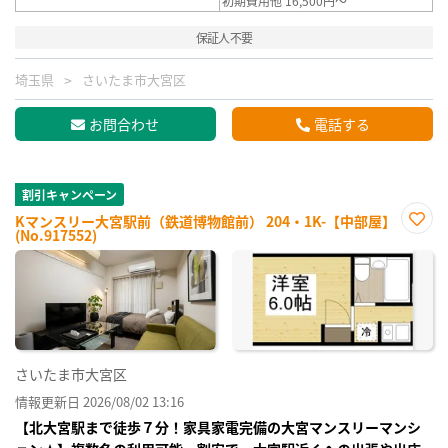
初期費用他 16,500円～
保証人不要
埼玉県
さいたま市大宮区
お問合わせ
電話する
割引キャンペーン
Kマンスリー大宮駅前（鉄道博物館前） 204・1K-【中部屋】
(No.917552)
お気
に入
り登
録
さいたま市大宮区
情報更新日 2026/08/02 13:16
【北大宮駅まで徒歩７分！家具家電完備の大宮マンスリーマンシ