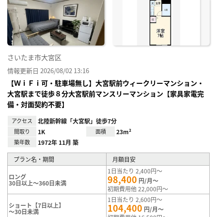
り登
録
さいたま市大宮区
情報更新日 2026/08/02 13:16
【ＷｉＦｉ可・駐車場無し】大宮駅前ウィークリーマンション・
大宮駅まで徒歩８分大宮駅前マンスリーマンション【家具家電完
備・対面契約不要】
アクセス
北陸新幹線「大宮駅」徒歩7分
間取り
1K
面積
23m²
築年数
1972年 11月 築
プラン名・期間
月額目安
1日当たり 2,400円～
ロング
98,400
円/月～
30日以上～360日未満
初期費用他 22,000円～
1日当たり 2,600円～
ショート【7日以上】
104,400
円/月～
～30日未満