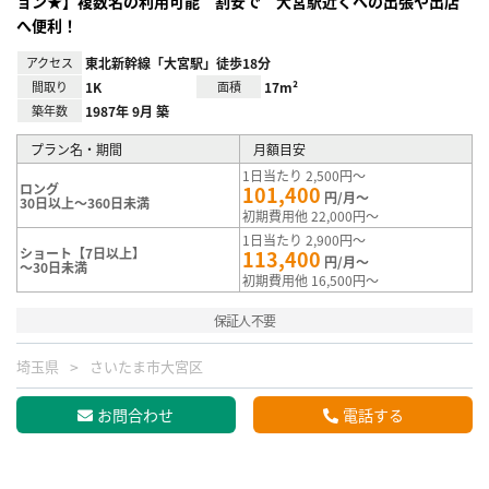
ョン★】複数名の利用可能 割安で 大宮駅近くへの出張や出店
へ便利！
アクセス
東北新幹線「大宮駅」徒歩18分
間取り
1K
面積
17m²
築年数
1987年 9月 築
プラン名・期間
月額目安
1日当たり 2,500円～
ロング
101,400
円/月～
30日以上～360日未満
初期費用他 22,000円～
1日当たり 2,900円～
ショート【7日以上】
113,400
円/月～
～30日未満
初期費用他 16,500円～
保証人不要
埼玉県
さいたま市大宮区
お問合わせ
電話する