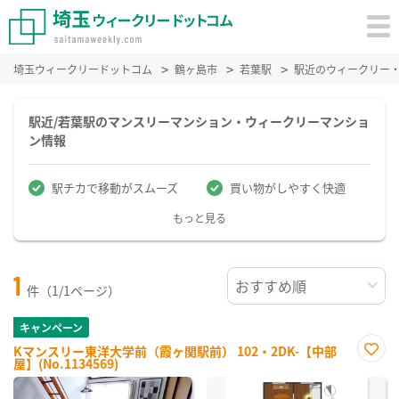
埼玉ウィークリードットコム
鶴ヶ島市
若葉駅
駅近のウィークリー
駅近/若葉駅のマンスリーマンション・ウィークリーマンショ
ン情報
駅チカで移動がスムーズ
買い物がしやすく快適
もっと見る
1
件（1/1ページ）
キャンペーン
Kマンスリー東洋大学前（霞ヶ関駅前） 102・2DK-【中部
屋】(No.1134569)
お気
に入
り登