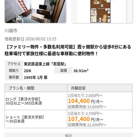
録
川越市
情報更新日 2026/08/02 13:15
【ファミリー物件・多数名利用可能】霞ヶ関駅から徒歩8分にある
駐車場付で家族仕様に最適な車移動に便利物件！
アクセス
東武鉄道東上線「若葉駅」
間取り
2DK
面積
38.91m²
築年数
1995年 1月 築
プラン名・期間
月額目安
1日当たり 2,600円～
ロング【東洋大学前】
104,400
円/月～
30日以上～365日未満
初期費用他 33,000円～
1日当たり 2,700円～
ショート【東洋大学前】
107,400
円/月～
～30日未満
初期費用他 22,000円～
駅近