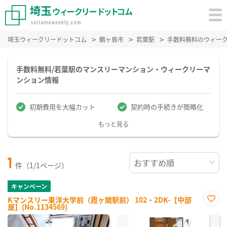
埼玉ウィークリードットコム
鶴ヶ島市
若葉駅
手数料無料のウィー
手数料無料/若葉駅のマンスリーマンション・ウィークリーマ
ンション情報
初期費用を大幅カット
契約時の手続きが簡略化
もっと見る
1
件（1/1ページ）
キャンペーン
Kマンスリー東洋大学前（霞ヶ関駅前） 102・2DK-【中部
屋】(No.1134569)
お気
に入
り登