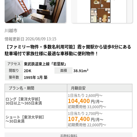
録
川越市
情報更新日 2026/08/09 13:15
【ファミリー物件・多数名利用可能】霞ヶ関駅から徒歩8分にある
駐車場付で家族仕様に最適な車移動に便利物件！
アクセス
東武鉄道東上線「若葉駅」
間取り
2DK
面積
38.91m²
築年数
1995年 1月 築
プラン名・期間
月額目安
1日当たり 2,600円～
ロング【東洋大学前】
104,400
円/月～
30日以上～365日未満
初期費用他 33,000円～
1日当たり 2,700円～
ショート【東洋大学前】
107,400
円/月～
～30日未満
初期費用他 22,000円～
手数料無料