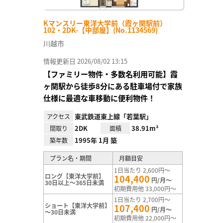
Kマンスリー東洋大学前（霞ヶ関駅前）
102・2DK-【中部屋】(No.1134569)
川越市
情報更新日 2026/08/02 13:15
【ファミリー物件・多数名利用可能】霞
ヶ関駅から徒歩8分にある駐車場付で家族
仕様に最適な車移動に便利物件！
東武鉄道東上線「若葉駅」
アクセス
2DK
38.91m²
間取り
面積
1995年 1月 築
築年数
プラン名・期間
月額目安
1日当たり 2,600円～
ロング【東洋大学前】
104,400
円/月～
30日以上～365日未満
初期費用他 33,000円～
1日当たり 2,700円～
ショート【東洋大学前】
107,400
円/月～
～30日未満
初期費用他 22,000円～