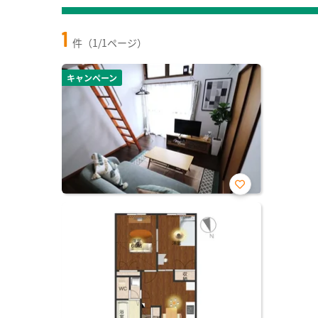
1
件（1/1ページ）
キャンペーン
お気
に入
り登
録