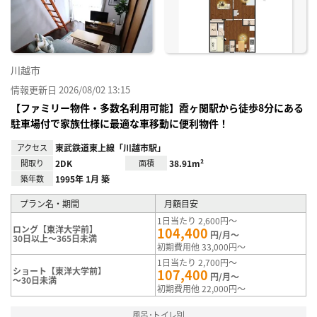
録
川越市
情報更新日 2026/08/02 13:15
【ファミリー物件・多数名利用可能】霞ヶ関駅から徒歩8分にある
駐車場付で家族仕様に最適な車移動に便利物件！
アクセス
東武鉄道東上線「川越市駅」
間取り
2DK
面積
38.91m²
築年数
1995年 1月 築
プラン名・期間
月額目安
1日当たり 2,600円～
ロング【東洋大学前】
104,400
円/月～
30日以上～365日未満
初期費用他 33,000円～
1日当たり 2,700円～
ショート【東洋大学前】
107,400
円/月～
～30日未満
初期費用他 22,000円～
風呂･トイレ別