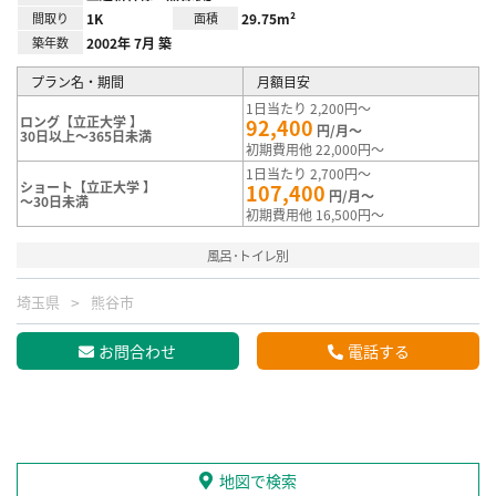
間取り
1K
面積
29.75m²
築年数
2002年 7月 築
プラン名・期間
月額目安
1日当たり 2,200円～
ロング【立正大学 】
92,400
円/月～
30日以上～365日未満
初期費用他 22,000円～
1日当たり 2,700円～
ショート【立正大学 】
107,400
円/月～
～30日未満
初期費用他 16,500円～
風呂･トイレ別
埼玉県
熊谷市
お問合わせ
電話する
地図で検索