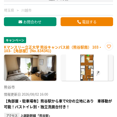
埼玉県
川越市
お問合わせ
電話する
キャンペーン
Kマンスリー立正大学 熊谷キャンパス前（熊谷駅南） 103・
103-【角部屋】(No.834341)
お気
に入
り登
録
熊谷市
情報更新日 2026/08/02 16:00
【角部屋・駐車場有】熊谷駅から車で6分の立地にあり 車移動が
可能！バストイレ別・独立洗面台付き！
アクセス
上越新幹線「熊谷駅」