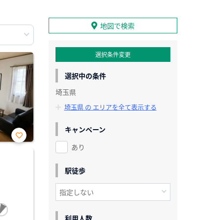
地図で検索
選択条件変更
選択中の条件
埼玉県
埼玉県 の エリアを全て表示する
キャンペーン
あり
お気
に入
り登
録
駅徒歩
利用人数