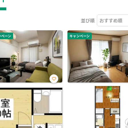
並び順
ンペーン
キャンペーン
お気
に入
り登
録