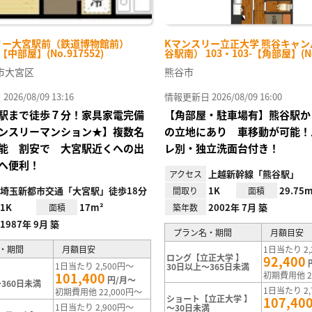
リー大宮駅前（鉄道博物館前）
Kマンスリー立正大学 熊谷キャ
-【中部屋】(No.917552)
谷駅南） 103・103-【角部屋】(No.
市大宮区
熊谷市
26/08/09 13:16
情報更新日 2026/08/09 16:00
駅まで徒歩７分！家具家電完備
【角部屋・駐車場有】熊谷駅か
ンスリーマンション★】複数名
の立地にあり 車移動が可能！
能 割安で 大宮駅近くへの出
レ別・独立洗面台付き！
へ便利！
上越新幹線「熊谷駅」
アクセス
埼玉新都市交通「大宮駅」徒歩18分
1K
29.75m
間取り
面積
1K
17m²
2002年 7月 築
面積
築年数
1987年 9月 築
プラン名・期間
月額目安
・期間
月額目安
1日当たり 2,
ロング【立正大学 】
92,400
1日当たり 2,500円～
30日以上～365日未満
101,400
初期費用他 2
円/月～
360日未満
1日当たり 2,
初期費用他 22,000円～
ショート【立正大学 】
107,40
1日当たり 2,900円～
～30日未満