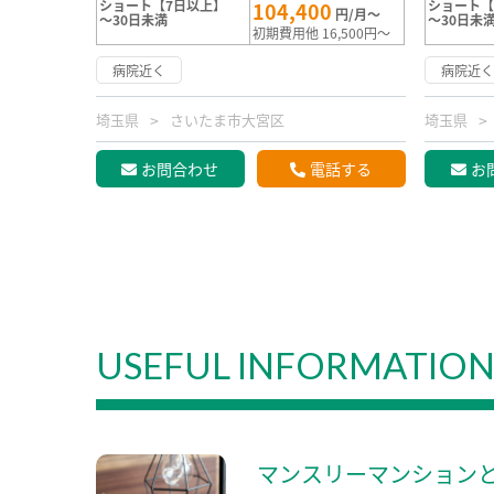
ショート【7日以上】
ショート【
104,400
円/月～
～30日未満
～30日未
初期費用他 16,500円～
病院近く
病院近
埼玉県
さいたま市大宮区
埼玉県
お問合わせ
電話する
お
USEFUL INFORMATIO
マンスリーマンション