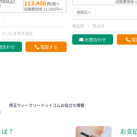
7日以上】
113,400
初期費用他 1
円/月～
満
初期費用他 16,500円～
病院近く
く
埼玉県
熊谷市
さいたま市大宮区
お問合わせ
電
問合わせ
電話する
N
埼玉ウィークリードットコムお役立ち情報
とは？
お支