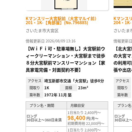
Kマンスリー大宮駅前（大宮マルイ前）
Kマンス
201・1K-【角部屋】(No.796885)
204・1K
さいたま市大宮区
さいたま
情報更新日 2026/08/09 13:16
情報更新日 20
【ＷｉＦｉ可・駐車場無し】大宮駅前ウ
【北大宮
ィークリーマンション・大宮駅まで徒歩
の大宮マ
８分大宮駅前マンスリーマンション【家
の利用可
具家電完備・対面契約不要】
張や出店
埼玉新都市交通「大宮駅」徒歩8分
アクセス
アクセス
1K
23m²
間取り
面積
間取り
1972年 11月 築
築年数
築年数
プラン名・期間
月額目安
プラン名
1日当たり 2,400円～
ロング
ロング
98,400
円/月～
30日以上～360日未満
30日以上～
初期費用他 22,000円～
1日当たり 2,600円～