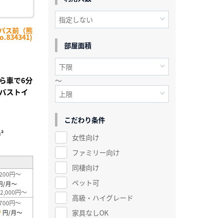
ンパス前（熊
834341)
部屋面積
ら車で6分
～
バストイ
こだわり条件
²
女性向け
ファミリー向け
同棲向け
200円～
ペット可
円/月～
2,000円～
高級・ハイグレード
700円～
0
家具なしOK
円/月～