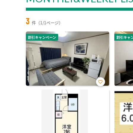
3
件（1/1ページ）
割引キャンペーン
割引キャ
お気
に入
り登
録